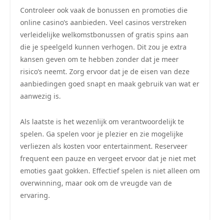
Controleer ook vaak de bonussen en promoties die
online casino’s aanbieden. Veel casinos verstreken
verleidelijke welkomstbonussen of gratis spins aan
die je speelgeld kunnen verhogen. Dit zou je extra
kansen geven om te hebben zonder dat je meer
risico’s neemt. Zorg ervoor dat je de eisen van deze
aanbiedingen goed snapt en maak gebruik van wat er
aanwezig is.
Als laatste is het wezenlijk om verantwoordelijk te
spelen. Ga spelen voor je plezier en zie mogelijke
verliezen als kosten voor entertainment. Reserveer
frequent een pauze en vergeet ervoor dat je niet met
emoties gaat gokken. Effectief spelen is niet alleen om
overwinning, maar ook om de vreugde van de
ervaring.