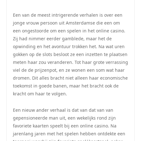
Een van de meest intrigerende verhalen is over een
jonge vrouw persoon uit Amsterdamse die een om
een ongestoorde om een spelen in het online casino.
Zij had nimmer eerder gamblede, maar het de
opwinding en het avontuur trokken het. Na wat uren
gokken op de slots besloot ze een inzetten te plaatsen
meten haar zou veranderen. Tot haar grote verrassing
viel de de prijzenpot, en ze wonen een som wat haar
dromen. Dit alles bracht niet alleen haar economische
toekomst in goede banen, maar het bracht ook de
kracht om haar te volgen.
Een nieuw ander verhaal is dat van dat van van
gepensioneerde man uit, een wekelijks rond zijn
favoriete kaarten speelt bij een online casino. Na
jarenlang jaren met het spelen hebben ontdekte een