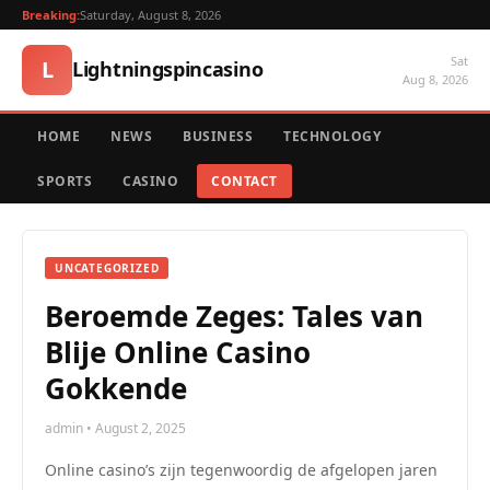
Breaking:
Saturday, August 8, 2026
Sat
L
Lightningspincasino
Aug 8, 2026
HOME
NEWS
BUSINESS
TECHNOLOGY
SPORTS
CASINO
CONTACT
UNCATEGORIZED
Beroemde Zeges: Tales van
Blije Online Casino
Gokkende
admin • August 2, 2025
Online casino’s zijn tegenwoordig de afgelopen jaren