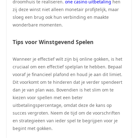
droomhuis te realiseren.
one casino uitbetaling
hen
zij deze winst niet alleen monetair profijtelijk, maar
sloeg een brug ook hun verbinding en maakte
wonderbare momenten.
Tips voor Winstgevend Spelen
Wanneer je effectief wilt zijn bij online gokken, is het
cruciaal om een effectief spelplan te hebben. Bepaal
vooraf je financieel plafond en houd je aan dit limiet.
Dit voorkomt om te hinderen dat je verder spendeert
dan je van plan was. Bovendien is het slim om te
kiezen voor spellen met een beter
uitbetalingspercentage, omdat deze de kans op
succes vergroten. Neem de tijd om de voorschriften
en strategieëen van ieder spel te begrijpen voor je
begint met gokken.