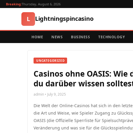
Breaking:
Thursday, August 6, 2026
Lightningspincasino
L
HOME
NEWS
BUSINESS
TECHNOLOGY
UNCATEGORIZED
Casinos ohne OASIS: Wie d
du darüber wissen solltes
admin • July 9, 2025
Die Welt der Online-Casinos hat sich in den letz
die Art und Weise, wie Spieler Zugang zu Glückss
OASIS (die Offizielle Sperrliste für Spielsuchtprä
Veränderung und was sie für die Glücksspielindus