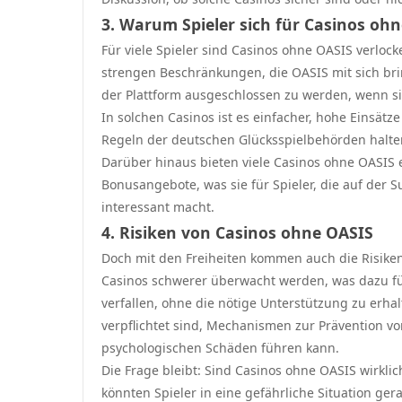
3. Warum Spieler sich für Casinos oh
Für viele Spieler sind Casinos ohne OASIS verlock
strengen Beschränkungen, die OASIS mit sich brin
der Plattform ausgeschlossen zu werden, wenn si
In solchen Casinos ist es einfacher, hohe Einsätz
Regeln der deutschen Glücksspielbehörden halt
Darüber hinaus bieten viele Casinos ohne OASIS e
Bonusangebote, was sie für Spieler, die auf der
interessant macht.
4. Risiken von Casinos ohne OASIS
Doch mit den Freiheiten kommen auch die Risiken
Casinos schwerer überwacht werden, was dazu füh
verfallen, ohne die nötige Unterstützung zu erha
verpflichtet sind, Mechanismen zur Prävention vo
psychologischen Schäden führen kann.
Die Frage bleibt: Sind Casinos ohne OASIS wirkli
könnten Spieler in eine gefährliche Situation ge