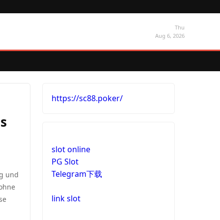
Thu
Aug 6, 2026
https://sc88.poker/
as
slot online
PG Slot
Telegram下载
ng und
 ohne
link slot
se