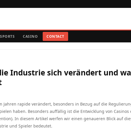
SPORTS
CASINO
CONTACT
ie Industrie sich verändert und w
t
ten Jahren rapide verändert, besonders in Bezug auf die Regulieru
pielen haben. Besonders auffällig ist die Entwicklung von Casinos
vention). In diesem Artikel werfen wir einen genaueren Blick auf die
trie und Spieler bedeutet.