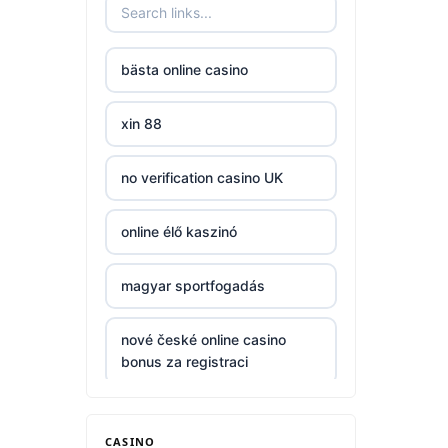
casinos
bästa online casino
non
gamstop
casinos
xin 88
non
no verification casino UK
gamstop
casinos
online élő kaszinó
non
magyar sportfogadás
gamstop
casinos
nové české online casino
bonus za registraci
non
gamstop
casinos
mezinárodní online casino
CASINO