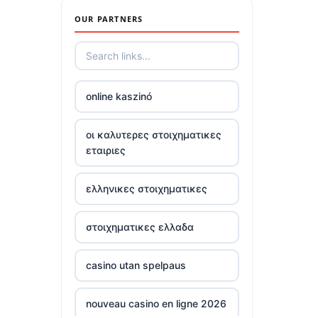
cruks
casinos
32win
OUR PARTNERS
online casino
i9bet
svensk casino
com
casinos not on GamStop
casino utan spelpaus
alo
online kaszinó
789
nieuwe online casino zonder
svensk casino
cruks
οι καλυτερες στοιχηματικες
loto
εταιριες
bästa online casino
188
beste online casino zonder
cruks
ελληνικες στοιχηματικες
casino utan svensk licens
789win
đăng
đá gà thomo trực tiếp
στοιχηματικες ελλαδα
svensk casino
nhập
meilleur casino en ligne
casino utan spelpaus
casino utan svensk licens
b29
français
com
nouveau casino en ligne 2026
casino utan svensk licens
online casino