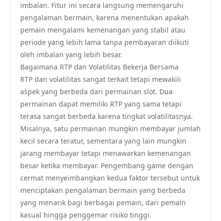
imbalan. Fitur ini secara langsung memengaruhi
pengalaman bermain, karena menentukan apakah
pemain mengalami kemenangan yang stabil atau
periode yang lebih lama tanpa pembayaran diikuti
oleh imbalan yang lebih besar.
Bagaimana RTP dan Volatilitas Bekerja Bersama
RTP dan volatilitas sangat terkait tetapi mewakili
aspek yang berbeda dari permainan slot. Dua
permainan dapat memiliki RTP yang sama tetapi
terasa sangat berbeda karena tingkat volatilitasnya.
Misalnya, satu permainan mungkin membayar jumlah
kecil secara teratur, sementara yang lain mungkin
jarang membayar tetapi menawarkan kemenangan
besar ketika membayar. Pengembang game dengan
cermat menyeimbangkan kedua faktor tersebut untuk
menciptakan pengalaman bermain yang berbeda
yang menarik bagi berbagai pemain, dari pemain
kasual hingga penggemar risiko tinggi.