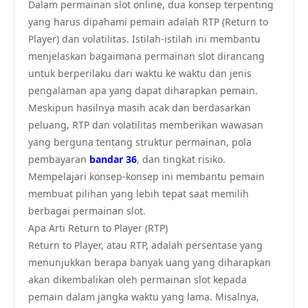
Dalam permainan slot online, dua konsep terpenting
yang harus dipahami pemain adalah RTP (Return to
Player) dan volatilitas. Istilah-istilah ini membantu
menjelaskan bagaimana permainan slot dirancang
untuk berperilaku dari waktu ke waktu dan jenis
pengalaman apa yang dapat diharapkan pemain.
Meskipun hasilnya masih acak dan berdasarkan
peluang, RTP dan volatilitas memberikan wawasan
yang berguna tentang struktur permainan, pola
pembayaran
bandar 36
, dan tingkat risiko.
Mempelajari konsep-konsep ini membantu pemain
membuat pilihan yang lebih tepat saat memilih
berbagai permainan slot.
Apa Arti Return to Player (RTP)
Return to Player, atau RTP, adalah persentase yang
menunjukkan berapa banyak uang yang diharapkan
akan dikembalikan oleh permainan slot kepada
pemain dalam jangka waktu yang lama. Misalnya,