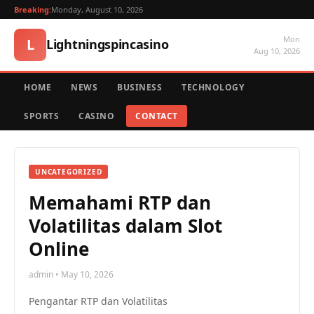
Breaking:
Monday, August 10, 2026
Mon
L
Lightningspincasino
Aug 10, 2026
HOME
NEWS
BUSINESS
TECHNOLOGY
SPORTS
CASINO
CONTACT
UNCATEGORIZED
Memahami RTP dan
Volatilitas dalam Slot
Online
admin • May 10, 2026
Pengantar RTP dan Volatilitas