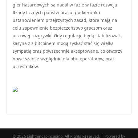
gier hazardowych są nadal w fazie w fazie rozwoju.
Rządy licznych państw pracują w kierunku
ustanowieniem przejrzystych zasad, które mają na
celu zapewnienie bezpieczeństwo graczom oraz
uczciwej rozgrywki. Gdy regulacje będą stabilizować,
kasyna z z bitcoinem mogą zyskać stać się wielką
sympatią oraz powszechnie akceptowane, co otworzy
nowe szanse względnie dla obu operatorów, oraz
uczestników.
© 2026 Lightningspincasino. All Rights Reserved. | Powered by