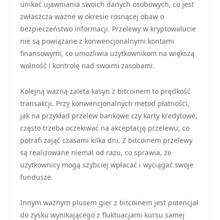
unikać ujawniania swoich danych osobowych, co jest
zwłaszcza ważne w okresie rosnącej obaw o
bezpieczeństwo informacji. Przelewy w kryptowalucie
nie są powiązane z konwencjonalnymi kontami
finansowymi, co umożliwia użytkownikom na większą
wolność i kontrolę nad swoimi zasobami.
Kolejną ważną zaleta kasyn z bitcoinem to prędkość
transakcji. Przy konwencjonalnych metod płatności,
jak na przykład przelew bankowe czy karty kredytowe,
często trzeba oczekiwać na akceptację przelewu, co
potrafi zająć czasami kilka dni. Z bitcoinem przelewy
są realizowane niemal od razu, co sprawia, że
użytkownicy mogą szybciej wpłacać i wyciągać swoje
fundusze.
Innym ważnym plusem gier z bitcoinem jest potencjał
do zysku wynikającego z fluktuacjami kursu samej