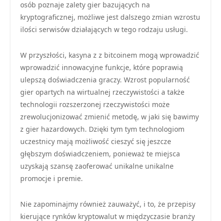
osób poznaje zalety gier bazujących na
kryptograficznej, możliwe jest dalszego zmian wzrostu
ilości serwisów działających w tego rodzaju usługi.
W przyszłości, kasyna z z bitcoinem mogą wprowadzić
wprowadzić innowacyjne funkcje, które poprawią
ulepszą doświadczenia graczy. Wzrost popularność
gier opartych na wirtualnej rzeczywistości a także
technologii rozszerzonej rzeczywistości może
zrewolucjonizować zmienić metodę, w jaki się bawimy
z gier hazardowych. Dzięki tym tym technologiom
uczestnicy mają możliwość cieszyć się jeszcze
głębszym doświadczeniem, ponieważ te miejsca
uzyskają szansę zaoferować unikalne unikalne
promocje i premie.
Nie zapominajmy również zauważyć, i to, że przepisy
kierujące rynków kryptowalut w międzyczasie branży