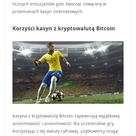
licznych entuzjastów gier, tworząc nową erę w
przemianach kasyn internetowych.
Korzyści kasyn z kryptowalutą Bitcoin
Kasyna z kryptowalutą Bitcoin zapewniają wyjątkową
anonimowość i anonimowość dla uczestników gry.
Korzystając z tej waluty cyfrowej, użytkownicy mogą