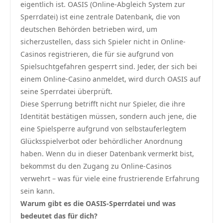
eigentlich ist. OASIS (Online-Abgleich System zur
Sperrdatei) ist eine zentrale Datenbank, die von
deutschen Behörden betrieben wird, um
sicherzustellen, dass sich Spieler nicht in Online-
Casinos registrieren, die für sie aufgrund von
Spielsuchtgefahren gesperrt sind. Jeder, der sich bei
einem Online-Casino anmeldet, wird durch OASIS auf
seine Sperrdatei überprüft.
Diese Sperrung betrifft nicht nur Spieler, die ihre
Identität bestätigen müssen, sondern auch jene, die
eine Spielsperre aufgrund von selbstauferlegtem
Glücksspielverbot oder behördlicher Anordnung
haben. Wenn du in dieser Datenbank vermerkt bist,
bekommst du den Zugang zu Online-Casinos
verwehrt – was für viele eine frustrierende Erfahrung
sein kann.
Warum gibt es die OASIS-Sperrdatei und was
bedeutet das für dich?