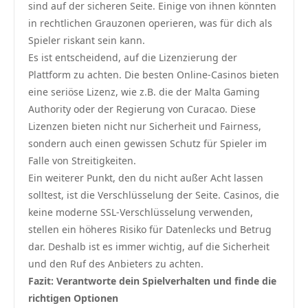
sind auf der sicheren Seite. Einige von ihnen könnten
in rechtlichen Grauzonen operieren, was für dich als
Spieler riskant sein kann.
Es ist entscheidend, auf die Lizenzierung der
Plattform zu achten. Die besten Online-Casinos bieten
eine seriöse Lizenz, wie z.B. die der Malta Gaming
Authority oder der Regierung von Curacao. Diese
Lizenzen bieten nicht nur Sicherheit und Fairness,
sondern auch einen gewissen Schutz für Spieler im
Falle von Streitigkeiten.
Ein weiterer Punkt, den du nicht außer Acht lassen
solltest, ist die Verschlüsselung der Seite. Casinos, die
keine moderne SSL-Verschlüsselung verwenden,
stellen ein höheres Risiko für Datenlecks und Betrug
dar. Deshalb ist es immer wichtig, auf die Sicherheit
und den Ruf des Anbieters zu achten.
Fazit: Verantworte dein Spielverhalten und finde die
richtigen Optionen