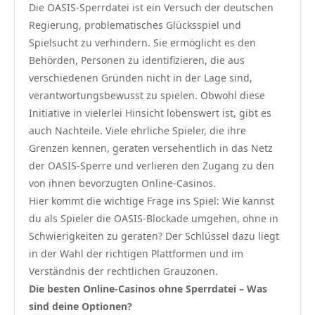
Die OASIS-Sperrdatei ist ein Versuch der deutschen
Regierung, problematisches Glücksspiel und
Spielsucht zu verhindern. Sie ermöglicht es den
Behörden, Personen zu identifizieren, die aus
verschiedenen Gründen nicht in der Lage sind,
verantwortungsbewusst zu spielen. Obwohl diese
Initiative in vielerlei Hinsicht lobenswert ist, gibt es
auch Nachteile. Viele ehrliche Spieler, die ihre
Grenzen kennen, geraten versehentlich in das Netz
der OASIS-Sperre und verlieren den Zugang zu den
von ihnen bevorzugten Online-Casinos.
Hier kommt die wichtige Frage ins Spiel: Wie kannst
du als Spieler die OASIS-Blockade umgehen, ohne in
Schwierigkeiten zu geraten? Der Schlüssel dazu liegt
in der Wahl der richtigen Plattformen und im
Verständnis der rechtlichen Grauzonen.
Die besten Online-Casinos ohne Sperrdatei – Was
sind deine Optionen?