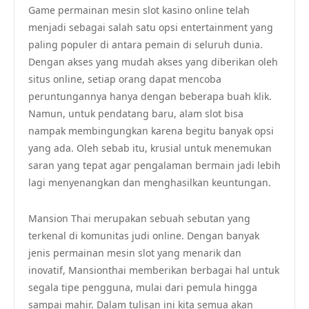
Game permainan mesin slot kasino online telah
menjadi sebagai salah satu opsi entertainment yang
paling populer di antara pemain di seluruh dunia.
Dengan akses yang mudah akses yang diberikan oleh
situs online, setiap orang dapat mencoba
peruntungannya hanya dengan beberapa buah klik.
Namun, untuk pendatang baru, alam slot bisa
nampak membingungkan karena begitu banyak opsi
yang ada. Oleh sebab itu, krusial untuk menemukan
saran yang tepat agar pengalaman bermain jadi lebih
lagi menyenangkan dan menghasilkan keuntungan.
Mansion Thai merupakan sebuah sebutan yang
terkenal di komunitas judi online. Dengan banyak
jenis permainan mesin slot yang menarik dan
inovatif, Mansionthai memberikan berbagai hal untuk
segala tipe pengguna, mulai dari pemula hingga
sampai mahir. Dalam tulisan ini kita semua akan