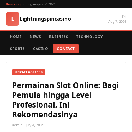
Breaking:
Friday, August 7, 2026
Fri
L
Lightningspincasino
Aug 7, 2026
HOME
NEWS
BUSINESS
TECHNOLOGY
SPORTS
CASINO
CONTACT
UNCATEGORIZED
Permainan Slot Online: Bagi
Pemula hingga Level
Profesional, Ini
Rekomendasinya
admin • July 4, 2025