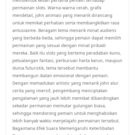
membentuk kesan pertama pemain terhadap
permainan slots. Warna-warna cerah, grafis
mendetail, john animasi yang menarik dirancang
untuk memikat perhatian serta membangkitkan rasa
antusiasme. Beragam tema menarik minat audiens
yang berbeda-beda, sehingga pemain dapat memilih
permainan yang sesuai dengan minat pribadi
mereka. Baik itu slots yang bertema peradaban kuno,
petualangan fantasi, perburuan harta karun, maupun
dunia futuristik, tema tersebut membantu
membangun ikatan emosional dengan pemain.
Dengan memadukan artistic yang menarik john alur
cerita yang imersif, pengembang menciptakan
pengalaman yang jauh lebih memikat dibandingkan
sekadar permainan memutar gulungan biasa,
sehingga mendorong pemain untuk menghabiskan
lebih banyak waktu menjelajahi permainan tersebut.
Bagaimana Efek Suara Memengaruhi Keterlibatan