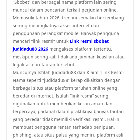
“Sbobet” dan berbagai nama platform lain sering
muncul dalam pencarian terkait perjudian online.
Memasuki tahun 2026, tren ini semakin berkembang
seiring meningkatnya akses internet dan
penggunaan perangkat mobile. Banyak pengguna
mencari “link resmi” untuk
Link resmi sbobet
judidadu88 2026
mengakses platform tertentu,
meskipun sering kali tidak ada jaminan keaslian atau
legalitas dari tautan tersebut.
Munculnya Istilah Judidadu88 dan Klaim “Link Resmi”
Nama seperti “judidadu88” kerap dikaitkan dengan
berbagai situs atau platform taruhan online yang
beredar di internet. Istilah “link resmi” sering
digunakan untuk memberikan kesan aman dan
terpercaya, padahal dalam praktiknya banyak tautan
yang beredar tidak memiliki verifikasi resmi. Hal ini
membuat pengguna rentan terhadap penipuan,
phishing, atau situs palsu yang meniru platform asli.