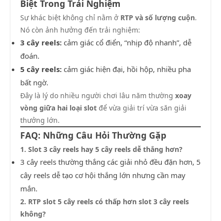
Biệt Trong Trải Nghiệm
Sự khác biệt không chỉ nằm ở
RTP và số lượng cuộn
.
Nó còn ảnh hưởng đến trải nghiệm:
3 cây reels:
cảm giác cổ điển, “nhịp độ nhanh”, dễ
đoán.
5 cây reels:
cảm giác hiện đại, hồi hộp, nhiều pha
bất ngờ.
Đây là lý do nhiều người chơi lâu năm thường
xoay
vòng giữa hai loại slot
để vừa giải trí vừa săn giải
thưởng lớn.
FAQ: Những Câu Hỏi Thường Gặp
1. Slot 3 cây reels hay 5 cây reels dễ thắng hơn?
3 cây reels thường thắng các giải nhỏ đều đặn hơn, 5
cây reels dễ tạo cơ hội thắng lớn nhưng cần may
mắn.
2. RTP slot 5 cây reels có thấp hơn slot 3 cây reels
không?