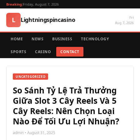
Breaking:
Friday, August 7, 2026
Fri
L
Lightningspincasino
Aug 7, 2026
HOME
NEWS
BUSINESS
TECHNOLOGY
SPORTS
CASINO
CONTACT
UNCATEGORIZED
So Sánh Tỷ Lệ Trả Thưởng
Giữa Slot 3 Cây Reels Và 5
Cây Reels: Nên Chọn Loại
Nào Để Tối Ưu Lợi Nhuận?
admin • August 31, 2025