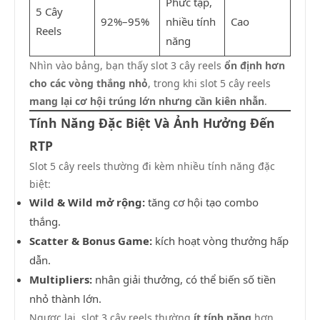
Phức tạp,
5 Cây
92%–95%
nhiều tính
Cao
Reels
năng
Nhìn vào bảng, bạn thấy slot 3 cây reels
ổn định hơn
cho các vòng thắng nhỏ
, trong khi slot 5 cây reels
mang lại cơ hội trúng lớn nhưng cần kiên nhẫn
.
Tính Năng Đặc Biệt Và Ảnh Hưởng Đến
RTP
Slot 5 cây reels thường đi kèm nhiều tính năng đặc
biệt:
Wild & Wild mở rộng:
tăng cơ hội tạo combo
thắng.
Scatter & Bonus Game:
kích hoạt vòng thưởng hấp
dẫn.
Multipliers:
nhân giải thưởng, có thể biến số tiền
nhỏ thành lớn.
Ngược lại, slot 3 cây reels thường
ít tính năng
hơn,