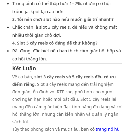
Trung bình có thể thấp hơn 1–2%, nhưng cơ hội
trúng jackpot lại cao hơn.
3. Tôi nên chơi slot nào nếu muốn giải trí nhanh?
Chắc chắn là slot 3 cây reels, dễ hiểu và không mất
nhiều thời gian chờ đợi.
4. Slot 5 cây reels có đáng để thử không?
Rất đáng, đặc biệt nếu bạn thích cảm giác hồi hộp và
cơ hội thắng lớn.
Kết Luận
Về cơ bản,
slot 3 cây reels và 5 cây reels đều có ưu
điểm riêng
. Slot 3 cây reels mang đến trải nghiệm
đơn giản, ổn định với RTP cao, phù hợp cho người
chơi ngắn hạn hoặc mới bắt đầu. Slot 5 cây reels lại
mang đến cảm giác hiện đại, tính năng đa dạng và cơ
hội thắng lớn, nhưng cần kiên nhẫn và quản lý ngân
sách tốt.
Tùy theo phong cách và mục tiêu, bạn có
trang nổ hũ